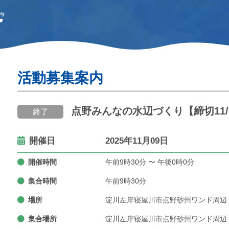
活動募集案内
点野みんなの水辺づくり【締切11/
終了
開催日
2025年11月09日
開催時間
午前9時30分 〜 午後0時0分
集合時間
午前9時30分
場所
淀川左岸寝屋川市点野砂州ワンド周辺
集合場所
淀川左岸寝屋川市点野砂州ワンド周辺