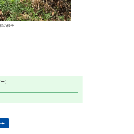
掃の様子
ザー）
)