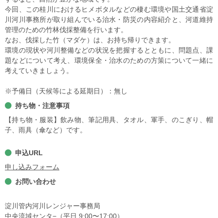
今回、この桂川におけるヒメボタルなどの棲む環境や国土交通省淀
川河川事務所が取り組んでいる治水・防災の内容紹介と、河道維持
管理のための竹林伐採整備を行います。
なお、伐採した竹（マダケ）は、お持ち帰りできます。
環境の現状や河川整備などの状況を把握するとともに、問題点、課
題などについて考え、環境保全・治水のための方策について一緒に
考えていきましょう。
※予備日（天候等による延期日）：無し
持ち物・注意事項
【持ち物・服装】飲み物、筆記用具、タオル、軍手、のこぎり、帽
子、雨具（傘など）です。
申込URL
申し込みフォーム
お問い合わせ
淀川管内河川レンジャー事務局
中央流域センタ−（平日 9:00〜17:00）