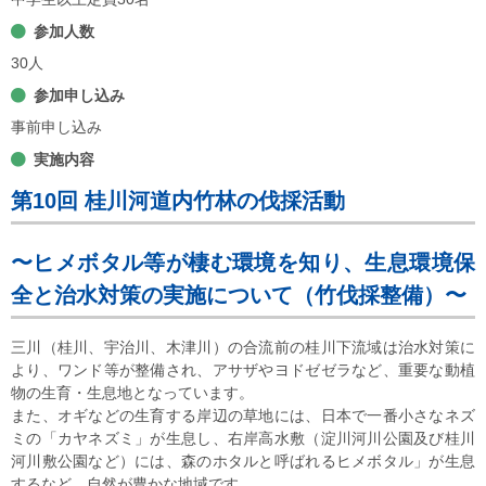
参加人数
30人
参加申し込み
事前申し込み
実施内容
第10回 桂川河道内竹林の伐採活動
〜ヒメボタル等が棲む環境を知り、生息環境保
全と治水対策の実施について（竹伐採整備）〜
三川（桂川、宇治川、木津川）の合流前の桂川下流域は治水対策に
より、ワンド等が整備され、アサザやヨドゼゼラなど、重要な動植
物の生育・生息地となっています。
また、オギなどの生育する岸辺の草地には、日本で一番小さなネズ
ミの「カヤネズミ」が生息し、右岸高水敷（淀川河川公園及び桂川
河川敷公園など）には、森のホタルと呼ばれるヒメボタル」が生息
するなど、自然が豊かな地域です。