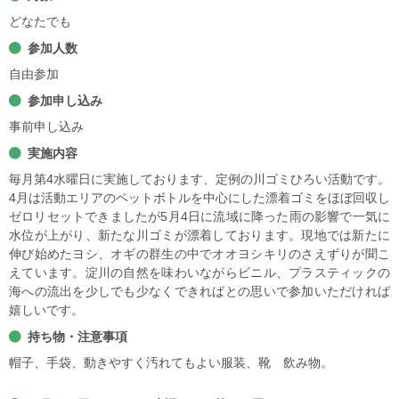
どなたでも
参加人数
自由参加
参加申し込み
事前申し込み
実施内容
毎月第4水曜日に実施しております、定例の川ゴミひろい活動です。
4月は活動エリアのペットボトルを中心にした漂着ゴミをほぼ回収し
ゼロリセットできましたが5月4日に流域に降った雨の影響で一気に
水位が上がり、新たな川ゴミが漂着しております。現地では新たに
伸び始めたヨシ、オギの群生の中でオオヨシキリのさえずりが聞こ
えています。淀川の自然を味わいながらビニル、プラスティックの
海への流出を少しでも少なくできればとの思いで参加いただければ
嬉しいです。
持ち物・注意事項
帽子、手袋、動きやすく汚れてもよい服装、靴 飲み物。